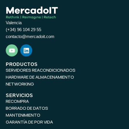
Valencia
(+34) 96 104 29 55
contacto@mercadoit.com
Y
L
o
i
u
n
t
k
PRODUCTOS
SERVIDORES REACONDICIONADOS
u
e
b
d
HARDWARE DE ALMACENAMIENTO
e
i
NETWORKING
n
SERVICIOS
RECOMPRA
BORRADO DE DATOS
MANTENIMIENTO
GARANTÍA DE POR VIDA