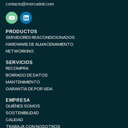
contacto@mercadoit.com
Y
L
o
i
u
n
t
k
PRODUCTOS
SERVIDORES REACONDICIONADOS
u
e
b
d
HARDWARE DE ALMACENAMIENTO
e
i
NETWORKING
n
SERVICIOS
RECOMPRA
BORRADO DE DATOS
MANTENIMIENTO
GARANTÍA DE POR VIDA
EMPRESA
QUIÉNES SOMOS
SOSTENIBILIDAD
CALIDAD
TRABAJA CON NOSOTROS