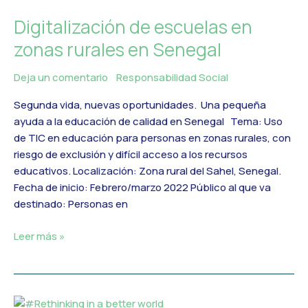
de
Digitalización de escuelas en
escuelas
en
zonas rurales en Senegal
zonas
rurales
Deja un comentario
/
Responsabilidad Social
/
MercadoIT
en
Segunda vida, nuevas oportunidades. Una pequeña
Senegal
ayuda a la educación de calidad en Senegal Tema: Uso
de TIC en educación para personas en zonas rurales, con
riesgo de exclusión y difícil acceso a los recursos
educativos. Localización: Zona rural del Sahel, Senegal.
Fecha de inicio: Febrero/marzo 2022 Público al que va
destinado: Personas en
Leer más »
#Rethinking