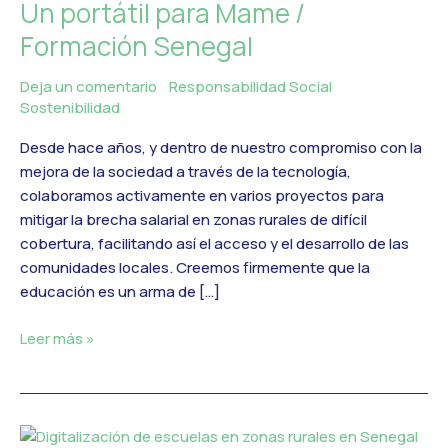
Un portátil para Mame /
para
Mame
Formación Senegal
/
Formación
Deja un comentario
/
Responsabilidad Social
,
Senegal
Sostenibilidad
/
MercadoIT
Desde hace años, y dentro de nuestro compromiso con la
mejora de la sociedad a través de la tecnología,
colaboramos activamente en varios proyectos para
mitigar la brecha salarial en zonas rurales de difícil
cobertura, facilitando así el acceso y el desarrollo de las
comunidades locales. Creemos firmemente que la
educación es un arma de […]
Leer más »
Digitalización