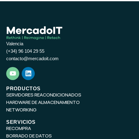
Valencia
(+34) 96 104 29 55
contacto@mercadoit.com
Y
L
o
i
u
n
t
k
PRODUCTOS
SERVIDORES REACONDICIONADOS
u
e
b
d
HARDWARE DE ALMACENAMIENTO
e
i
NETWORKING
n
SERVICIOS
RECOMPRA
BORRADO DE DATOS