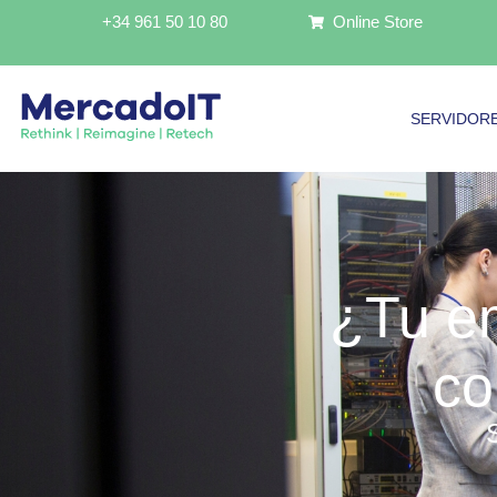
Ir
+34 961 50 10 80
Online Store
al
contenido
SERVIDOR
¿Tu e
co