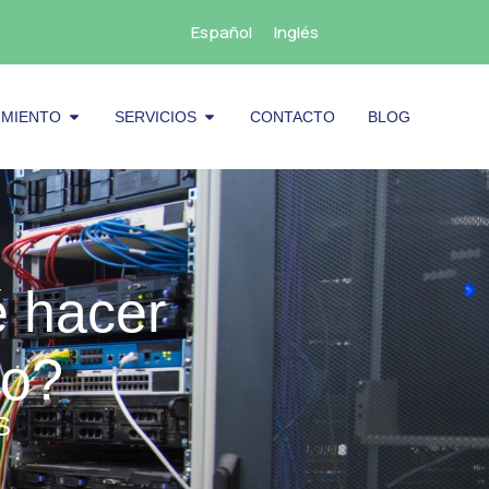
Español
Inglés
cenamiento
Abrir Mantenimiento
Abrir Servicios
IMIENTO
SERVICIOS
CONTACTO
BLOG
 hacer
to?
S