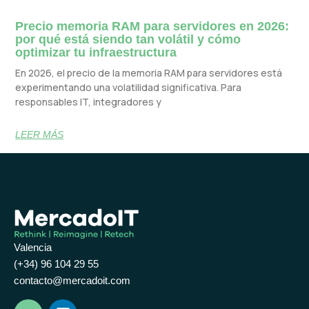
Precio memoria RAM para servidores en 2026:
por qué está siendo tan volátil y cómo
optimizar tu infraestructura
En 2026, el precio de la memoria RAM para servidores está
experimentando una volatilidad significativa. Para
responsables IT, integradores y
LEER MÁS
Valencia
(+34) 96 104 29 55
contacto@mercadoit.com
Y
L