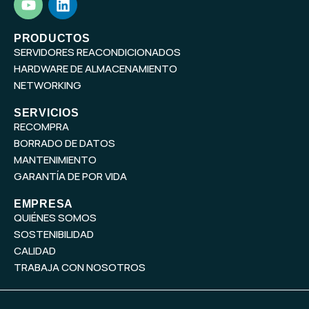
o
i
u
n
t
k
PRODUCTOS
SERVIDORES REACONDICIONADOS
u
e
b
d
HARDWARE DE ALMACENAMIENTO
e
i
NETWORKING
n
SERVICIOS
RECOMPRA
BORRADO DE DATOS
MANTENIMIENTO
GARANTÍA DE POR VIDA
EMPRESA
QUIÉNES SOMOS
SOSTENIBILIDAD
CALIDAD
TRABAJA CON NOSOTROS