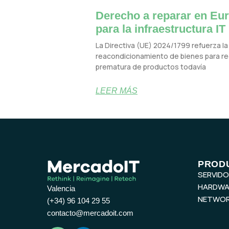
Derecho a reparar en Eur
para la infraestructura IT
La Directiva (UE) 2024/1799 refuerza la 
reacondicionamiento de bienes para red
prematura de productos todavía
LEER MÁS
PROD
SERVID
HARDWA
Valencia
NETWOR
(+34) 96 104 29 55
contacto@mercadoit.com