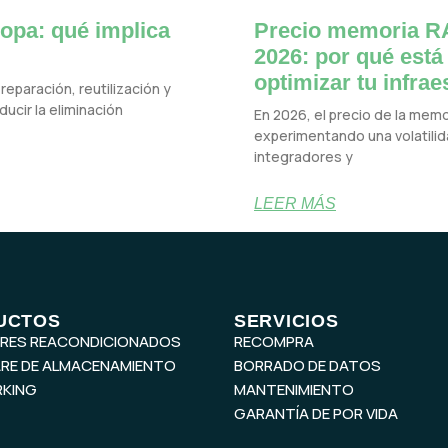
opa: qué implica
Precio memoria RA
2026: por qué está
optimizar tu infrae
reparación, reutilización y
ucir la eliminación
En 2026, el precio de la mem
experimentando una volatilida
integradores y
LEER MÁS
UCTOS
SERVICIOS
ORES REACONDICIONADOS
RECOMPRA
RE DE ALMACENAMIENTO
BORRADO DE DATOS
KING
MANTENIMIENTO
GARANTÍA DE POR VIDA