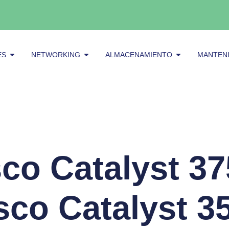
Abrir Servidores
Abrir Networking
Abrir alma
ES
NETWORKING
ALMACENAMIENTO
MANTEN
co Catalyst 37
sco Catalyst 3