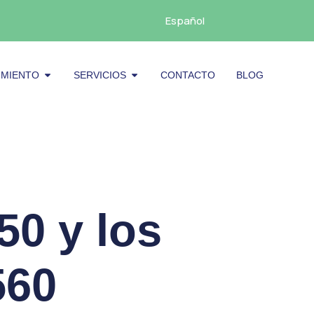
Español
cenamiento
Abrir Mantenimiento
Abrir Servicios
IMIENTO
SERVICIOS
CONTACTO
BLOG
50 y los
560