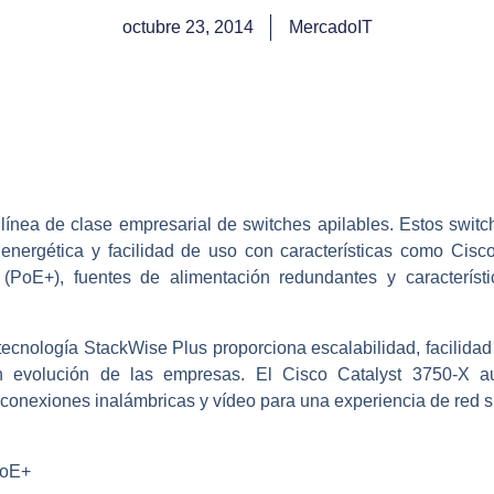
octubre 23, 2014
MercadoIT
ínea de clase empresarial de switches apilables. Estos switch
ia energética y facilidad de uso con características como Cis
(PoE+), fuentes de alimentación redundantes y característ
ecnología StackWise Plus proporciona escalabilidad, facilidad
n evolución de las empresas. El Cisco Catalyst 3750-X aum
, conexiones inalámbricas y vídeo para una experiencia de red si
PoE+