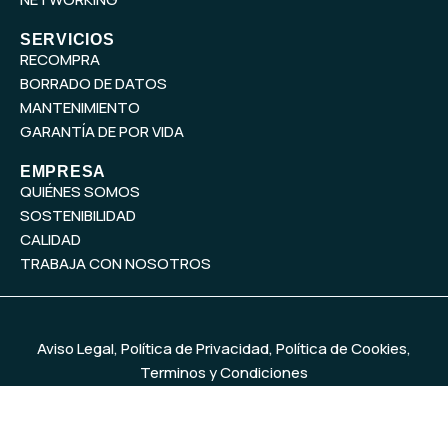
n
SERVICIOS
RECOMPRA
BORRADO DE DATOS
MANTENIMIENTO
GARANTÍA DE POR VIDA
EMPRESA
QUIÉNES SOMOS
SOSTENIBILIDAD
CALIDAD
TRABAJA CON NOSOTROS
Aviso Legal
,
Política de Privacidad
,
Política de Cookies
,
Terminos y Condiciones
© 2026
MercadoIT
. Todos los derechos reservados. Diseño y
desarrollo web
Baobab Marketing