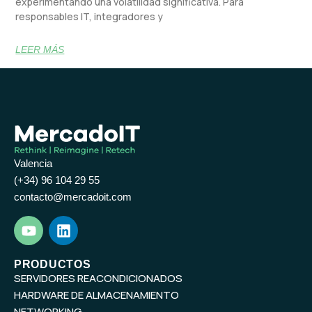
experimentando una volatilidad significativa. Para
responsables IT, integradores y
LEER MÁS
Valencia
(+34) 96 104 29 55
contacto@mercadoit.com
Y
L
o
i
u
n
t
k
PRODUCTOS
SERVIDORES REACONDICIONADOS
u
e
b
d
HARDWARE DE ALMACENAMIENTO
e
i
NETWORKING