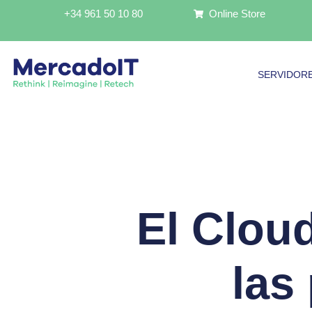
Ir
+34 961 50 10 80
Online Store
al
contenido
SERVIDOR
El Clou
las