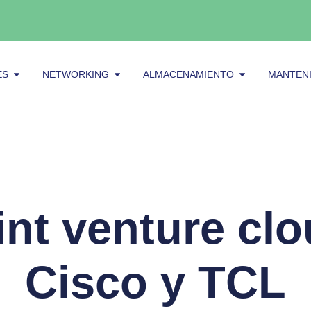
Abrir Servidores
Abrir Networking
Abrir alma
ES
NETWORKING
ALMACENAMIENTO
MANTEN
int venture cl
Cisco y TCL