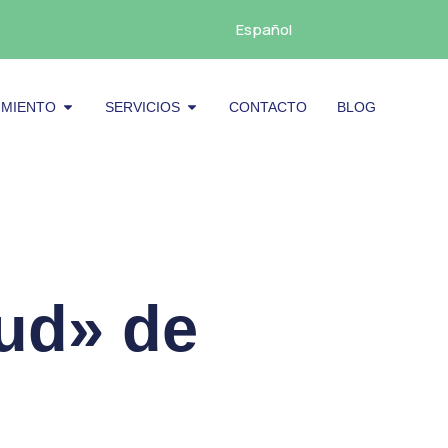
Español
cenamiento
Abrir Mantenimiento
Abrir Servicios
IMIENTO
SERVICIOS
CONTACTO
BLOG
oud» de