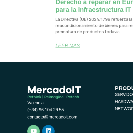
Derecho a reparar en Eur
para la infraestructura IT
La Directiva (UE) 2024/1799 refuerza la 
reacondicionamiento de bienes para red
prematura de productos todavía
LEER MÁS
PROD
SERVID
HARDWA
Valencia
NETWOR
(+34) 96 104 29 55
contacto@mercadoit.com
Y
L