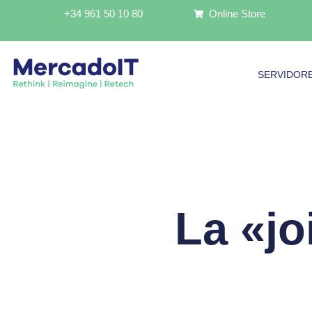
Ir
+34 961 50 10 80
Online Store
al
contenido
SERVIDOR
La «jo