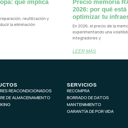
opa: qué implica
Precio memoria RA
2026: por qué está
optimizar tu infrae
reparación, reutilización y
ucir la eliminación
En 2026, el precio de la mem
experimentando una volatilida
integradores y
LEER MÁS
UCTOS
SERVICIOS
ORES REACONDICIONADOS
RECOMPRA
RE DE ALMACENAMIENTO
BORRADO DE DATOS
KING
MANTENIMIENTO
GARANTÍA DE POR VIDA