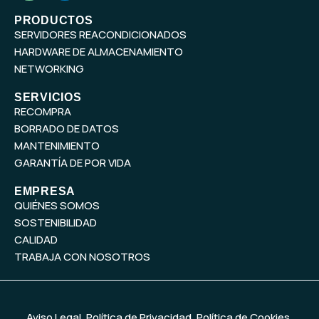
u
n
t
k
PRODUCTOS
SERVIDORES REACONDICIONADOS
u
e
b
d
HARDWARE DE ALMACENAMIENTO
e
i
NETWORKING
n
SERVICIOS
RECOMPRA
BORRADO DE DATOS
MANTENIMIENTO
GARANTÍA DE POR VIDA
EMPRESA
QUIÉNES SOMOS
SOSTENIBILIDAD
CALIDAD
TRABAJA CON NOSOTROS
Aviso Legal
,
Política de Privacidad
,
Política de Cookies
,