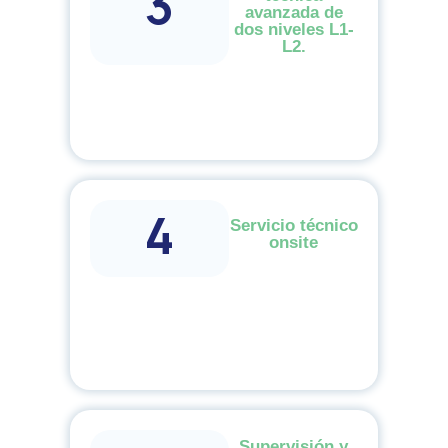
3
avanzada de
dos niveles L1-
L2.
4
Servicio técnico
onsite
Supervisión y