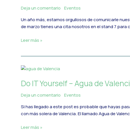
en
Deja un comentario
/
Eventos
/
MercadoIT
#ASLAN2023
Un año más, estamos orgullosos de comunicarle nuestr
de marzo tienes una cita nosotros en el stand 7 para 
Leer más »
Do
IT
Do IT Yourself – Agua de Valenc
Yourself
–
Deja un comentario
/
Eventos
/
MercadoIT
Agua
de
Si has llegado a este post es probable que hayas pa
Valencia
con más solera de Valencia. El llamado Agua de Valenc
–
Especial
Leer más »