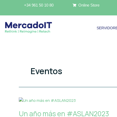
Ir
+34 961 50 10 80
Online Store
al
contenido
SERVIDOR
Eventos
Un
año
Un año más en #ASLAN2023
más