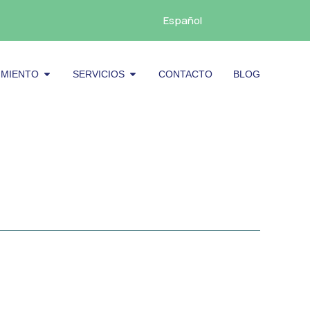
Español
cenamiento
Abrir Mantenimiento
Abrir Servicios
IMIENTO
SERVICIOS
CONTACTO
BLOG