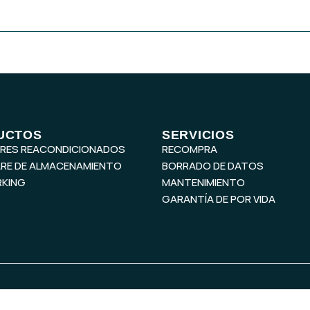
UCTOS
SERVICIOS
ORES REACONDICIONADOS
RECOMPRA
RE DE ALMACENAMIENTO
BORRADO DE DATOS
KING
MANTENIMIENTO
GARANTÍA DE POR VIDA
Legal
,
Política de Privacidad
,
Política de Cookies
,
Terminos y Cond