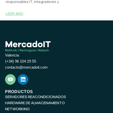
responsables IT, integradores y
LEER MÁS
Valencia
(+34) 96 104 29 55
contacto@mercadoit.com
Y
L
o
i
u
n
t
k
PRODUCTOS
SERVIDORES REACONDICIONADOS
u
e
b
d
HARDWARE DE ALMACENAMIENTO
e
i
NETWORKING