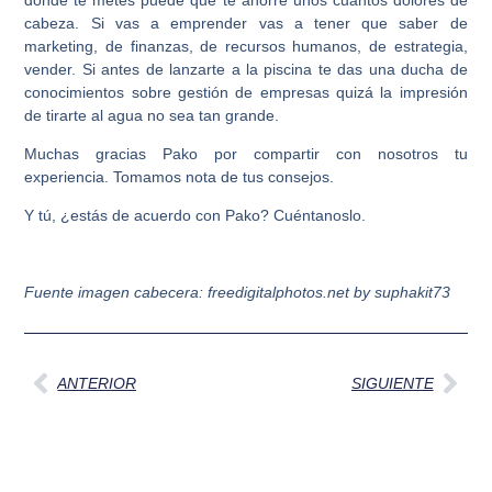
donde te metes puede que te ahorre unos cuantos dolores de
cabeza. Si vas a emprender vas a tener que saber de
marketing, de finanzas, de recursos humanos, de estrategia,
vender. Si antes de lanzarte a la piscina te das una ducha de
conocimientos sobre gestión de empresas quizá la impresión
de tirarte al agua no sea tan grande.
Muchas gracias Pako por compartir con nosotros tu
experiencia. Tomamos nota de tus consejos.
Y tú, ¿estás de acuerdo con Pako? Cuéntanoslo.
Fuente imagen cabecera: freedigitalphotos.net by suphakit73
Ant
Sig
ANTERIOR
SIGUIENTE