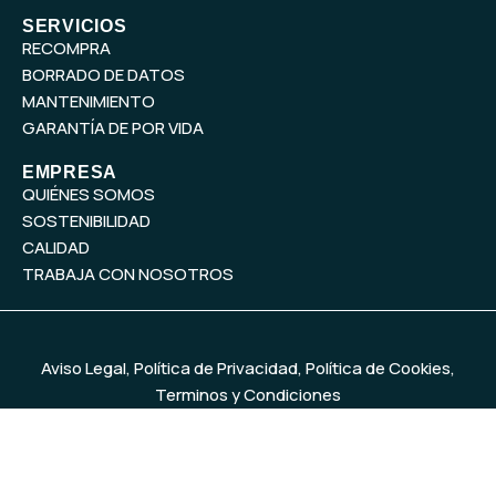
n
SERVICIOS
RECOMPRA
BORRADO DE DATOS
MANTENIMIENTO
GARANTÍA DE POR VIDA
EMPRESA
QUIÉNES SOMOS
SOSTENIBILIDAD
CALIDAD
TRABAJA CON NOSOTROS
Aviso Legal
,
Política de Privacidad
,
Política de Cookies
,
Terminos y Condiciones
© 2026
MercadoIT
. Todos los derechos reservados. Diseño y
desarrollo web
Baobab Marketing