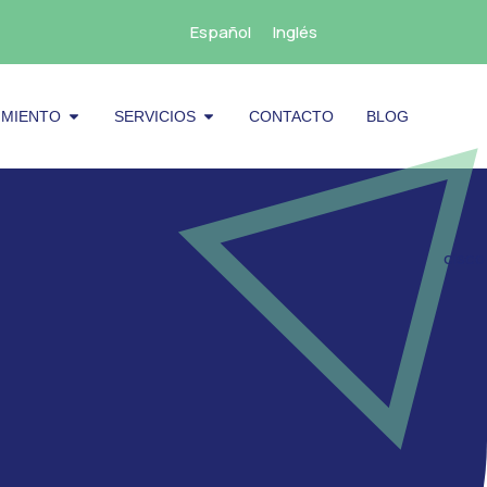
Español
Inglés
cenamiento
Abrir Mantenimiento
Abrir Servicios
IMIENTO
SERVICIOS
CONTACTO
BLOG