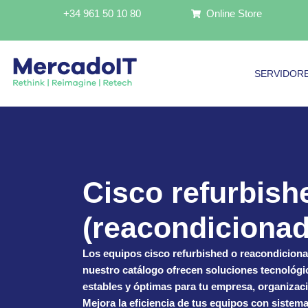
Ir
+34 961 50 10 80
Online Store
al
contenido
SERVIDOR
Cisco refurbish
(reacondiciona
Los
equipos cisco
refurbished
o reacondicion
nuestro catálogo
ofrece
n
soluciones tecnológi
estables y óptimas para tu empresa, organizaci
Mejora la eficiencia de tus equipos
con sistem