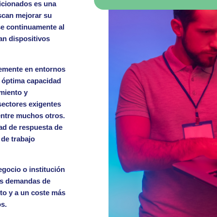
dicionados es una
scan mejorar su
se continuamente al
an dispositivos
temente en entornos
a óptima capacidad
miento y
sectores exigentes
entre muchos otros.
ad de respuesta de
 de trabajo
egocio o institución
tes demandas de
nto
y a un coste más
os
.