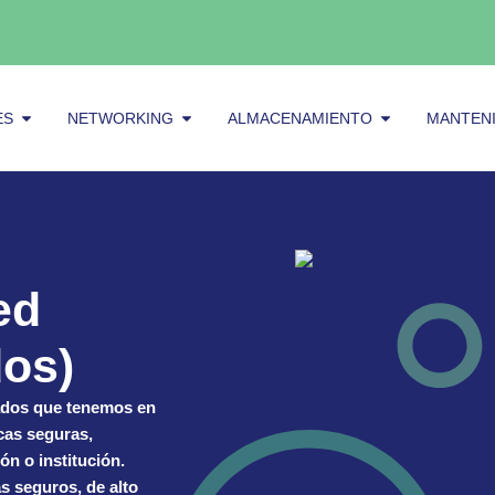
Abrir Servidores
Abrir Networking
Abrir alma
ES
NETWORKING
ALMACENAMIENTO
MANTEN
ed
dos)
ados
que tenemos en
cas seguras,
ón o institución.
as
seguros, de alto