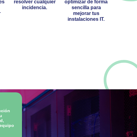
es
resolver cualquier
optimizar de forma
incidencia.
sencilla para
r
mejorar tus
instalaciones IT.
cción
tu
d,
 equipo